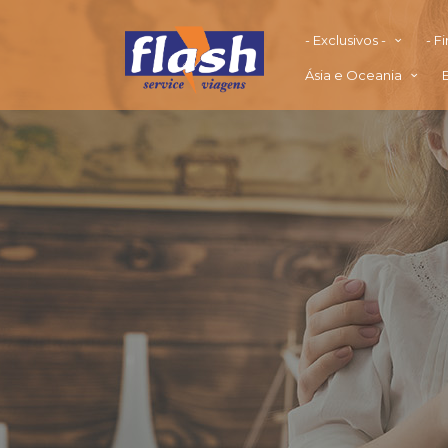
- Exclusivos -
- F
Ásia e Oceania