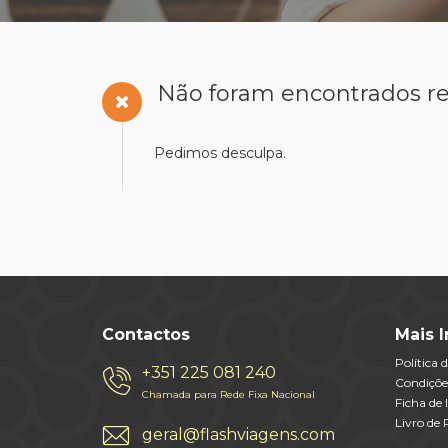
Não foram encontrados re
Pedimos desculpa.
Contactos
Mais 
Política 
+351 225 081 240
Condiçõe
Chamada para Rede Fixa Nacional
Ficha de
Livro de
geral@flashviagens.com