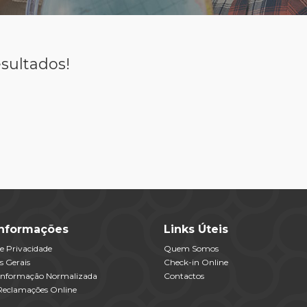
sultados!
Informações
Links Úteis
de Privacidade
Quem Somos
s Gerais
Check-in Online
 Informação Normalizada
Contactos
 Reclamações Online