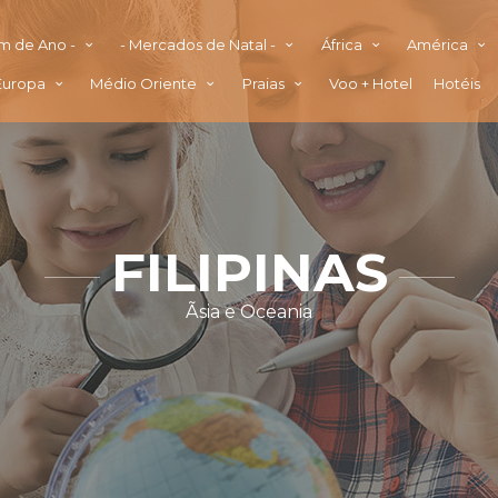
im de Ano -
- Mercados de Natal -
África
América
Europa
Médio Oriente
Praias
Voo + Hotel
Hotéis
FILIPINAS
Ãsia e Oceania