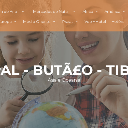
im de Ano -
- Mercados de Natal -
África
América
Europa
Médio Oriente
Praias
Voo + Hotel
Hotéis
AL - BUTÃ£O - TI
Ãsia e Oceania