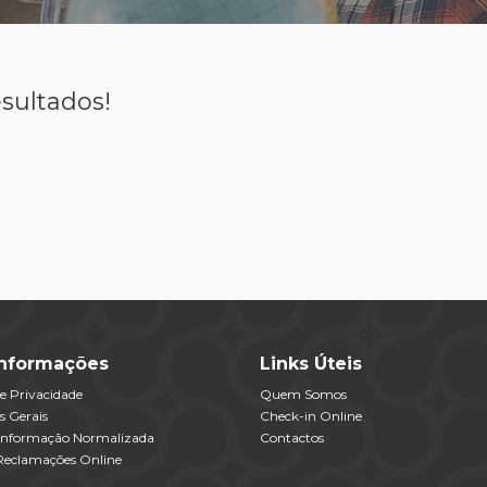
sultados!
Informações
Links Úteis
de Privacidade
Quem Somos
s Gerais
Check-in Online
 Informação Normalizada
Contactos
 Reclamações Online