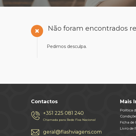
Não foram encontrados re
Pedimos desculpa.
Contactos
Mais 
Política 
+351 225 081 240
Condiçõe
Chamada para Rede Fixa Nacional
Ficha de
Livro de
geral@flashviagens.com