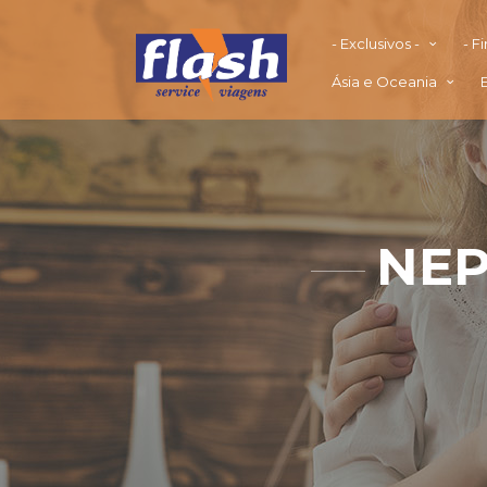
- Exclusivos -
- F
Ásia e Oceania
NEP