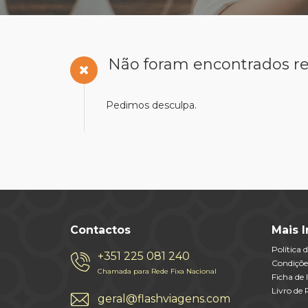
Não foram encontrados re
Pedimos desculpa.
Contactos
Mais 
Política 
+351 225 081 240
Condiçõe
Chamada para Rede Fixa Nacional
Ficha de
Livro de
geral@flashviagens.com