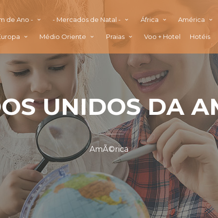
im de Ano -
- Mercados de Natal -
África
América
Europa
Médio Oriente
Praias
Voo + Hotel
Hotéis
OS UNIDOS DA A
AmÃ©rica