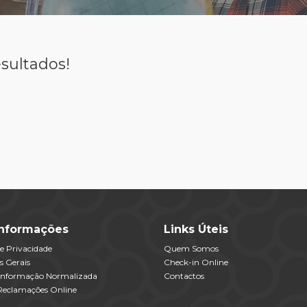
sultados!
Informações
Links Úteis
de Privacidade
Quem Somos
s Gerais
Check-in Online
 Informação Normalizada
Contactos
 Reclamações Online