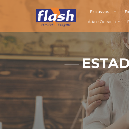
- Exclusivos -
- F
Ásia e Oceania
ESTAD