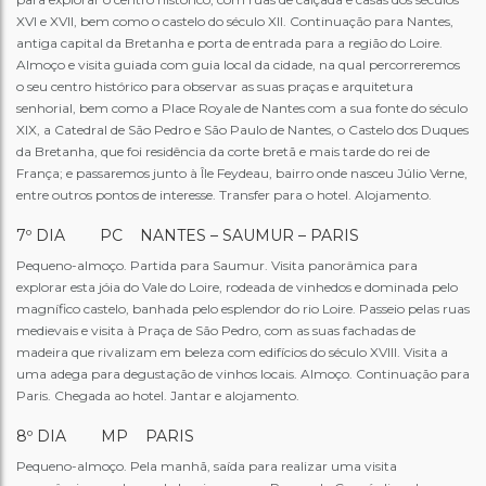
XVI e XVII, bem como o castelo do século XII. Continuação para Nantes,
antiga capital da Bretanha e porta de entrada para a região do Loire.
Almoço e visita guiada com guia local da cidade, na qual percorreremos
o seu centro histórico para observar as suas praças e arquitetura
senhorial, bem como a Place Royale de Nantes com a sua fonte do século
XIX, a Catedral de São Pedro e São Paulo de Nantes, o Castelo dos Duques
da Bretanha, que foi residência da corte bretã e mais tarde do rei de
França; e passaremos junto à Île Feydeau, bairro onde nasceu Júlio Verne,
entre outros pontos de interesse. Transfer para o hotel. Alojamento.
7º DIA PC NANTES – SAUMUR – PARIS
Pequeno-almoço. Partida para Saumur. Visita panorâmica para
explorar esta jóia do Vale do Loire, rodeada de vinhedos e dominada pelo
magnífico castelo, banhada pelo esplendor do rio Loire. Passeio pelas ruas
medievais e visita à Praça de São Pedro, com as suas fachadas de
madeira que rivalizam em beleza com edifícios do século XVIII. Visita a
uma adega para degustação de vinhos locais. Almoço. Continuação para
Paris. Chegada ao hotel. Jantar e alojamento.
8º DIA MP PARIS
Pequeno-almoço. Pela manhã, saída para realizar uma visita