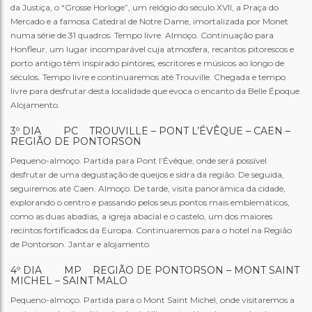
da Justiça, o “Grosse Horloge”, um relógio do século XVII, a Praça do
Mercado e a famosa Catedral de Notre Dame, imortalizada por Monet
numa série de 31 quadros. Tempo livre. Almoço. Continuação para
Honfleur, um lugar incomparável cuja atmosfera, recantos pitorescos e
porto antigo têm inspirado pintores, escritores e músicos ao longo de
séculos. Tempo livre e continuaremos até Trouville. Chegada e tempo
livre para desfrutar desta localidade que evoca o encanto da Belle Époque.
Alojamento.
3º DIA PC TROUVILLE – PONT L’ÉVÊQUE – CAEN –
REGIÃO DE PONTORSON
Pequeno-almoço. Partida para Pont l’Évêque, onde será possível
desfrutar de uma degustação de queijos e sidra da região. De seguida,
seguiremos até Caen. Almoço. De tarde, visita panorâmica da cidade,
explorando o centro e passando pelos seus pontos mais emblemáticos,
como as duas abadias, a igreja abacial e o castelo, um dos maiores
recintos fortificados da Europa. Continuaremos para o hotel na Região
de Pontorson. Jantar e alojamento.
4º DIA MP REGIÃO DE PONTORSON – MONT SAINT
MICHEL – SAINT MALO
Pequeno-almoço. Partida para o Mont Saint Michel, onde visitaremos a