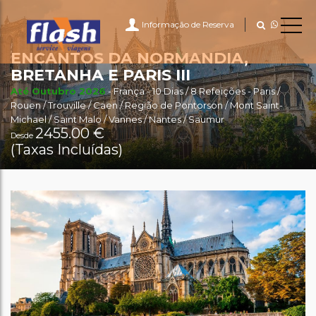
Informação de Reserva
ENCANTOS DA NORMANDIA,
BRETANHA E PARIS III
Até Outubro 2026
- França - 10 Dias / 8 Refeições - Paris /
Rouen / Trouville / Caen / Região de Pontorson / Mont Saint-
Michael / Saint Malo / Vannes / Nantes / Saumur
2455.00 €
Desde
(Taxas Incluídas)