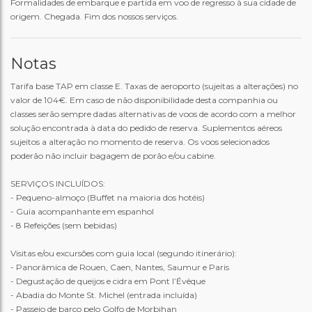
Formalidades de embarque e partida em voo de regresso à sua cidade de
origem. Chegada. Fim dos nossos serviços.
Notas
Tarifa base TAP em classe E. Taxas de aeroporto (sujeitas a alterações) no
valor de 104€. Em caso de não disponibilidade desta companhia ou
classes serão sempre dadas alternativas de voos de acordo com a melhor
solução encontrada à data do pedido de reserva. Suplementos aéreos
sujeitos a alteração no momento de reserva. Os voos selecionados
poderão não incluir bagagem de porão e/ou cabine.
SERVIÇOS INCLUÍDOS:
- Pequeno-almoço (Buffet na maioria dos hotéis)
- Guia acompanhante em espanhol
- 8 Refeições (sem bebidas)
Visitas e/ou excursões com guia local (segundo itinerário):
- Panorâmica de Rouen, Caen, Nantes, Saumur e Paris
- Degustação de queijos e cidra em Pont l’Évêque
- Abadia do Monte St. Michel (entrada incluída)
- Passeio de barco pelo Golfo de Morbihan