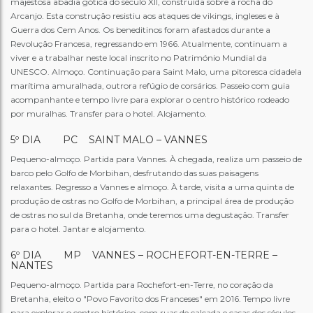
majestosa abadia gótica do século XII, construída sobre a rocha do
Arcanjo. Esta construção resistiu aos ataques de vikings, ingleses e à
Guerra dos Cem Anos. Os beneditinos foram afastados durante a
Revolução Francesa, regressando em 1966. Atualmente, continuam a
viver e a trabalhar neste local inscrito no Património Mundial da
UNESCO. Almoço. Continuação para Saint Malo, uma pitoresca cidadela
marítima amuralhada, outrora refúgio de corsários. Passeio com guia
acompanhante e tempo livre para explorar o centro histórico rodeado
por muralhas. Transfer para o hotel. Alojamento.
5º DIA PC SAINT MALO – VANNES
Pequeno-almoço. Partida para Vannes. À chegada, realiza um passeio de
barco pelo Golfo de Morbihan, desfrutando das suas paisagens
relaxantes. Regresso a Vannes e almoço. À tarde, visita a uma quinta de
produção de ostras no Golfo de Morbihan, a principal área de produção
de ostras no sul da Bretanha, onde teremos uma degustação. Transfer
para o hotel. Jantar e alojamento.
6º DIA MP VANNES – ROCHEFORT-EN-TERRE –
NANTES
Pequeno-almoço. Partida para Rochefort-en-Terre, no coração da
Bretanha, eleito o "Povo Favorito dos Franceses" em 2016. Tempo livre
para explorar o centro histórico, com ruas de calçada e casas dos séculos