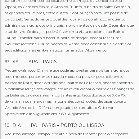
panorâmica, conhecendo locais como as Praças da Concórdia e da
Ópera, os Campos Elísios, o Arco do Triunfo, o bairro de Saint Germain,
os grandes boulevards, entre outros. Continuação com um passeio de
barco pelo Sena, durante o qual desfrutaremos do almoço enquanto
admiramos alguns dos principais monumentos da cidade. Desembarque
e tarde livre. Se desejar, poderá fazer uma visita (opcional) ao Bairro
Latino. Transfer para o hotel. À noite, se desejar, poderá fazer uma
excursão (opcional) "Iluminações de Paris", onde descobrirá a cidade e os
seus edifícios mais emblemáticos iluminados. Alojamento.
9º DIA APA PARIS
Pequeno-almoço. Dia livre que pode aproveitar para visitar alguns dos
seus museus, percorrer as ruas da moda ou passear pelos diferentes
bairros de Paris, desde o tradicional bairro de Le Marais, onde se encontra
a belíssima Praça dos Vosgos, até ao revolucionário bairro das finanças de
La Défense, onde os mais importantes arquitetos dos séculos XX e XXI
deixaram a sua marca nas imponentes construções, destacando-se o
Grande Arco de La Défense, projetado pelo arquiteto Otto Von
Spreckelsen e inaugurado em 1989. Alojamento.
10º DIA PA PARIS – PORTO OU LISBOA
Pequeno-almoço. Tempo livre até à hora do transfer para o aeroporto.