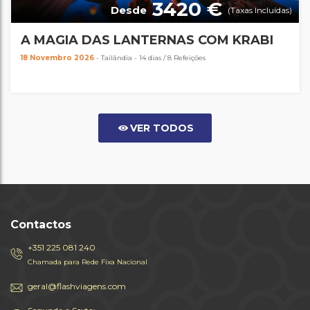
3420 €
Desde
(Taxas Incluídas)
A MAGIA DAS LANTERNAS COM KRABI
18 Novembro 2026
- Tailândia - 14 dias / 8 Refeições
VER TODOS
Contactos
+351 225 081 240
Chamada para Rede Fixa Nacional
geral@flashviagens.com